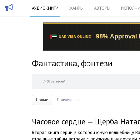
АУДИОКНИГИ
ЖАНРЫ
АВТОРЫ
ИСПОЛНИ
Фантастика, фэнтези
7460 записей
Новые
Популярные
Часовое сердце — Щерба Ната
Вторая книга серии, в которой юную волшебницу В
страшные тайны, встречи с друзьями и недругами, 