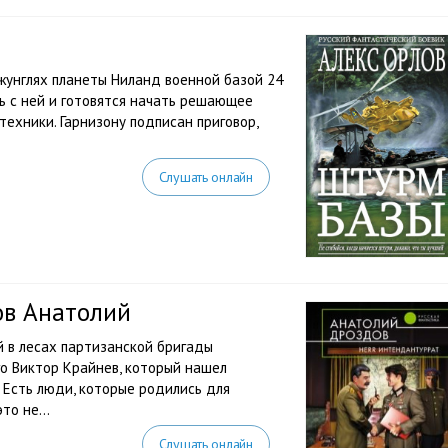
жунглях планеты Ниланд военной базой 24
ь с ней и готовятся начать решающее
ехники. Гарнизону подписан приговор,
Слушать онлайн
ов Анатолий
й в лесах партизанской бригады
го Виктор Крайнев, который нашел
 Есть люди, которые родились для
то не...
Слушать онлайн