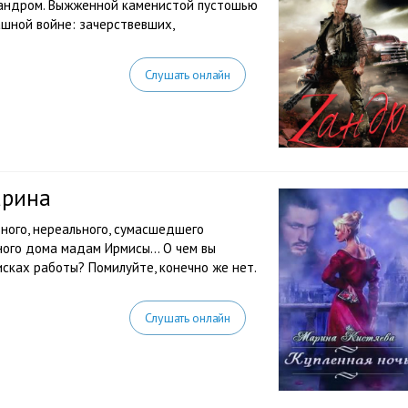
а Зандром. Выжженной каменистой пустошью
шной войне: зачерствевших,
Слушать онлайн
арина
тного, нереального, сумасшедшего
чного дома мадам Ирмисы… О чем вы
исках работы? Помилуйте, конечно же нет.
Слушать онлайн