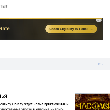
ТЕЛИ
RSS
лья
асилису Огневу ждут новые приключения и
смертельные угрозы и опасные интриги,