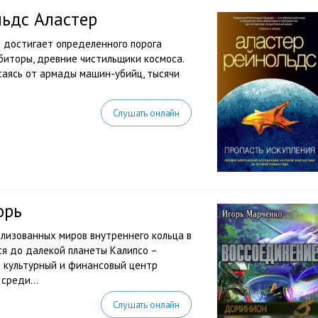
льдс Аластер
и достигает определенного порога
биторы, древние чистильщики космоса.
асаясь от армады машин-убийц, тысячи
Слушать онлайн
орь
илизованных миров внутреннего кольца в
ся до далекой планеты Калипсо –
 культурный и финансовый центр
среди...
Слушать онлайн