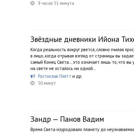
9 часов 31 минута
Звёздные дневники Ийона Тих
Когда реальность вокруг рвется, словно гнилая про
в лицо, когда отрывая взгляд от страницы вы задае
самый Конец Света… это означает лишь то, что вы 
на свете не осталось ни одной...
Ростислав Плятт
и др.
50 минут
Зандр — Панов Вадим
Время Света изуродовало планету до неузнаваемост