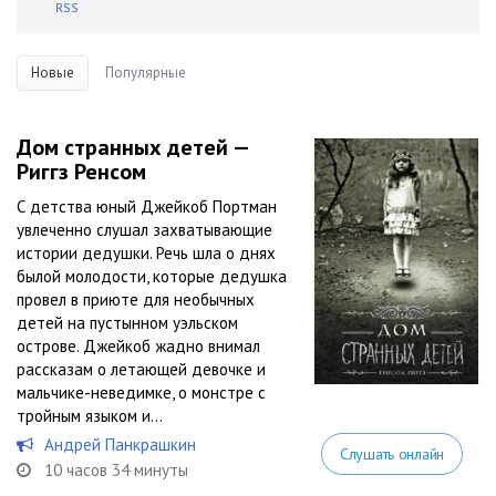
RSS
Новые
Популярные
Дом странных детей —
Риггз Ренсом
С детства юный Джейкоб Портман
увлеченно слушал захватывающие
истории дедушки. Речь шла о днях
былой молодости, которые дедушка
провел в приюте для необычных
детей на пустынном уэльском
острове. Джейкоб жадно внимал
рассказам о летающей девочке и
мальчике-неведимке, о монстре с
тройным языком и...
Андрей Панкрашкин
Слушать онлайн
10 часов 34 минуты