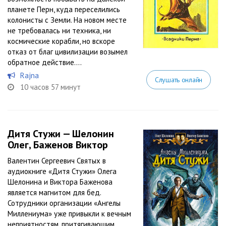
планете Перн, куда переселились
колонисты с Земли. На новом месте
не требовалась ни техника, ни
космические корабли, но вскоре
отказ от благ цивилизации возымел
обратное действие....
Rajna
Слушать онлайн
10 часов 57 минут
Дитя Стужи — Шелонин
Олег, Баженов Виктор
Валентин Сергеевич Святых в
аудиокниге «Дитя Стужи» Олега
Шелонина и Виктора Баженова
является магнитом для бед.
Сотрудники организации «Ангелы
Миллениума» уже привыкли к вечным
неприятностям, притягивающим