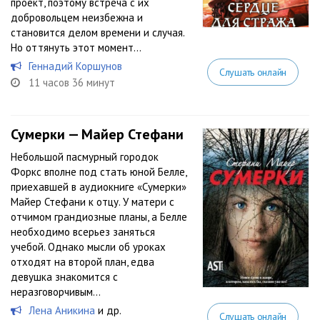
проект, поэтому встреча с их
добровольцем неизбежна и
становится делом времени и случая.
Но оттянуть этот момент...
Геннадий Коршунов
Слушать онлайн
11 часов 36 минут
Сумерки — Майер Стефани
Небольшой пасмурный городок
Форкс вполне под стать юной Белле,
приехавшей в аудиокниге «Сумерки»
Майер Стефани к отцу. У матери с
отчимом грандиозные планы, а Белле
необходимо всерьез заняться
учебой. Однако мысли об уроках
отходят на второй план, едва
девушка знакомится с
неразговорчивым...
Лена Аникина
и др.
Слушать онлайн