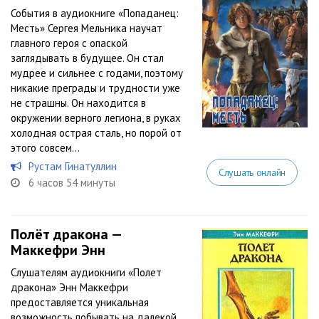
События в аудиокниге «Попаданец:
Месть» Сергея Мельника научат
главного героя с опаской
заглядывать в будущее. Он стал
мудрее и сильнее с годами, поэтому
никакие преграды и трудности уже
не страшны. Он находится в
окружении верного легиона, в руках
холодная острая сталь, но порой от
этого совсем...
Рустам Гинатуллин
Слушать онлайн
6 часов 54 минуты
Полёт дракона —
Маккефри Энн
Слушателям аудиокниги «Полет
дракона» Энн Маккефри
предоставляется уникальная
возможность побывать на далекой