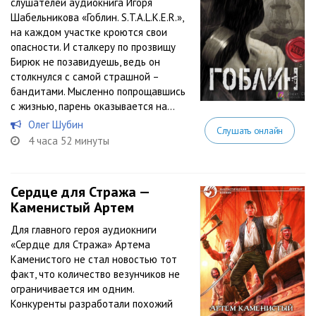
слушателей аудиокнига Игоря
Шабельникова «Гоблин. S.T.A.L.K.E.R.»,
на каждом участке кроются свои
опасности. И сталкеру по прозвищу
Бирюк не позавидуешь, ведь он
столкнулся с самой страшной –
бандитами. Мысленно попрощавшись
с жизнью, парень оказывается на...
Олег Шубин
Слушать онлайн
4 часа 52 минуты
Сердце для Стража —
Каменистый Артем
Для главного героя аудиокниги
«Сердце для Стража» Артема
Каменистого не стал новостью тот
факт, что количество везунчиков не
ограничивается им одним.
Конкуренты разработали похожий