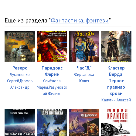
034
10:15
035
09:01
Еще из раздела "
Фантастика, фэнтези
"
036
11:18
037
11:49
038
11:14
039
09:50
Реверс
Парадокс
Час "Д"
Кластер
Ферми
Верда:
Лукьяненко
Фирсанова
040
11:15
Первое
Сергей,Громов
Семёнова
Юлия
правило
Александр
Мария,Разумовск
041
15:10
крови
ий Феликс
Калугин Алексей
042
15:03
043
12:53
044
14:32