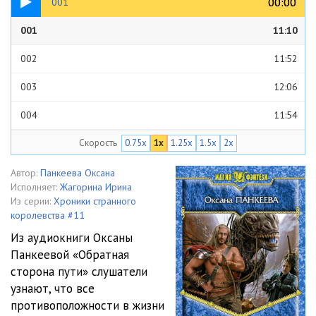
00:00
00:00
001
001
11:10
002
11:52
003
12:06
004
11:54
Скорость
0.75x
1x
1.25x
1.5x
2x
005
10:58
006
12:04
Автор:
Панкеева Оксана
Исполняет:
Жагорина Ирина
007
12:09
Из серии:
Хроники странного
королевства #11
008
11:07
Из аудиокниги Оксаны
Панкеевой «Обратная
009
11:05
сторона пути» слушатели
010
14:19
узнают, что все
противоположности в жизни
011
12:08