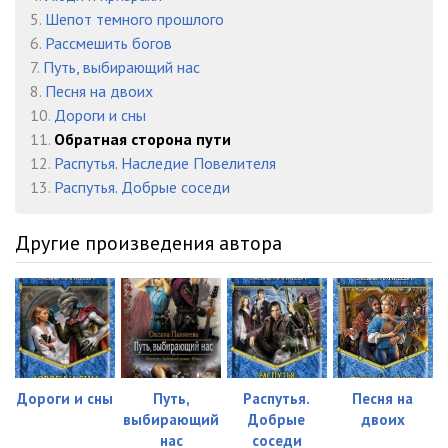
5.
Шепот темного прошлого
023
13:15
6.
Рассмешить богов
7.
Путь, выбирающий нас
024
13:04
8.
Песня на двоих
025
12:35
10.
Дороги и сны
11.
Обратная сторона пути
026
11:26
12.
Распутья. Наследие Повелителя
13.
Распутья. Добрые соседи
027
10:48
028
11:54
Другие произведения автора
029
08:58
030
09:46
031
08:30
032
10:39
Дороги и сны
Путь,
Распутья.
Песня на
выбирающий
Добрые
двоих
033
09:48
нас
соседи