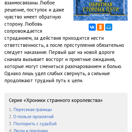
взаимосвязаны. Любое
решение, поступок и даже
012
12:27
чувство имеет обратную
013
10:42
сторону. Любовь
сопровождается
014
09:45
страданием, за действия приходится нести
ответственность, а после преступления обязательно
015
10:00
следует наказание. Первый шаг на новой дороге
016
11:54
сначала вызывает восторг и приятные ожидания,
которые могут смениться разочарованием и болью.
017
12:13
Однако лишь удел слабых свернуть, а сильные
продолжают трудный путь к цели.
018
11:31
019
14:07
Серия «Хроники странного королевства»
020
12:33
1.
Пересекая границы
2.
О пользе проклятий
021
13:26
3.
Поспорить с судьбой
022
15:35
4.
Люди и призраки