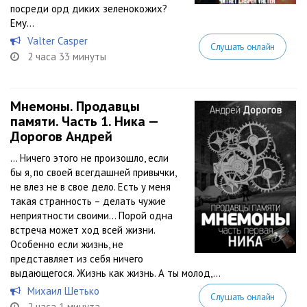
посреди орд диких зеленокожих?
Ему...
Valter Casper
Слушать онлайн
2 часа 33 минуты
Мнемоны. Продавцы
памяти. Часть 1. Ника —
Дорогов Андрей
… Ничего этого не произошло, если
бы я, по своей всегдашней привычки,
не влез не в свое дело. Есть у меня
такая странность – делать чужие
неприятности своими… Порой одна
встреча может ход всей жизни.
Особенно если жизнь, не
представляет из себя ничего
выдающегося. Жизнь как жизнь. А ты молод,...
Михаил Шетько
Слушать онлайн
2 часа 1 минута