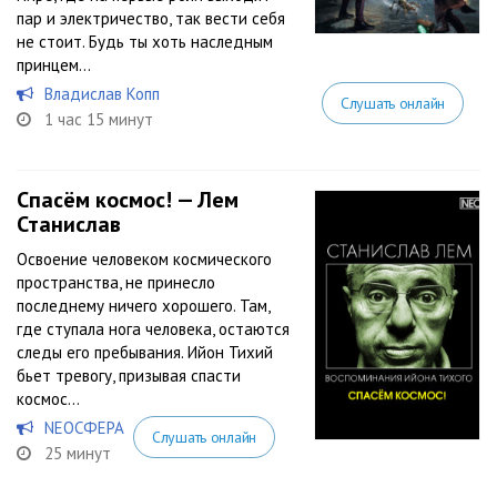
пар и электричество, так вести себя
не стоит. Будь ты хоть наследным
принцем...
Владислав Копп
Слушать онлайн
1 час 15 минут
Спасём космос! — Лем
Станислав
Освоение человеком космического
пространства, не принесло
последнему ничего хорошего. Там,
где ступала нога человека, остаются
следы его пребывания. Ийон Тихий
бьет тревогу, призывая спасти
космос…
NEOСФЕРА
Слушать онлайн
25 минут