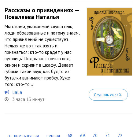
Рассказы о привидениях —
Поваляева Наталья
Мы с вами, уважаемый слушатель,
люди образованные и потому знаем,
что привидений не существует.
Нельзя же вот так взять и
признаться: кто-то крадет у нас
пуговицы. Подвывает ночью под
окном и скрипит в шкафу. Делает
губами такой звук, как будто из
бутылки вынимают пробку. Хуже
того: кто-то...
lialia
Слушать онлайн
3 часа 13 минут
← предыдущая
первая
68
69
70
71
72