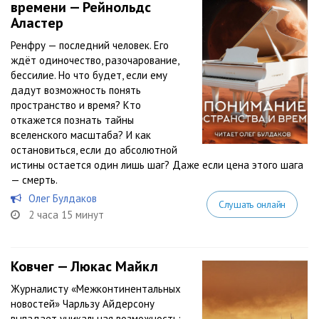
времени — Рейнольдс
Аластер
Ренфру — последний человек. Его
ждёт одиночество, разочарование,
бессилие. Но что будет, если ему
дадут возможность понять
пространство и время? Кто
откажется познать тайны
вселенского масштаба? И как
остановиться, если до абсолютной
истины остается один лишь шаг? Даже если цена этого шага
— смерть.
Олег Булдаков
Слушать онлайн
2 часа 15 минут
Ковчег — Люкас Майкл
Журналисту «Межконтинентальных
новостей» Чарльзу Айдерсону
выпадает уникальная возможность: