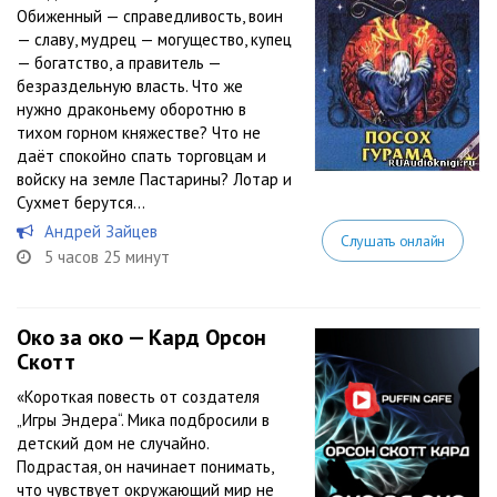
Обиженный — справедливость, воин
— славу, мудрец — могущество, купец
— богатство, а правитель —
безраздельную власть. Что же
нужно драконьему оборотню в
тихом горном княжестве? Что не
даёт спокойно спать торговцам и
войску на земле Пастарины? Лотар и
Сухмет берутся...
Андрей Зайцев
Слушать онлайн
5 часов 25 минут
Око за око — Кард Орсон
Скотт
«Короткая повесть от создателя
„Игры Эндера“. Мика подбросили в
детский дом не случайно.
Подрастая, он начинает понимать,
что чувствует окружающий мир не