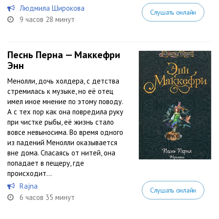
Людмила Широкова
Слушать онлайн
9 часов 28 минут
Песнь Перна — Маккефри
Энн
Менолли, дочь холдера, с детства
стремилась к музыке, но её отец
имел иное мнение по этому поводу.
А с тех пор как она повредила руку
при чистке рыбы, её жизнь стало
вовсе невыносима. Во время одного
из падений Менолли оказывается
вне дома. Спасаясь от нитей, она
попадает в пещеру, где
происходит...
Rajna
Слушать онлайн
6 часов 35 минут