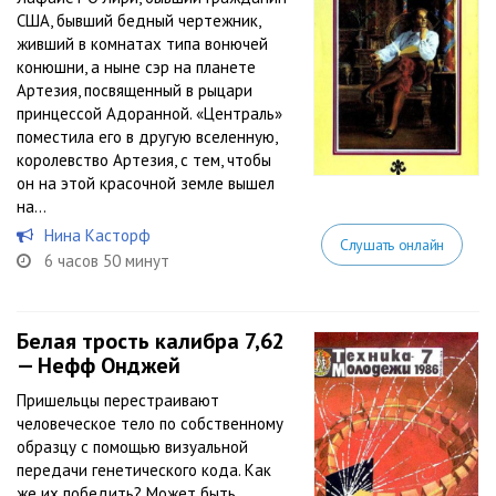
США, бывший бедный чертежник,
живший в комнатах типа вонючей
конюшни, а ныне сэр на планете
Артезия, посвященный в рыцари
принцессой Адоранной. «Централь»
поместила его в другую вселенную,
королевство Артезия, с тем, чтобы
он на этой красочной земле вышел
на...
Нина Касторф
Слушать онлайн
6 часов 50 минут
Белая трость калибра 7,62
— Нефф Онджей
Пришельцы перестраивают
человеческое тело по собственному
образцу с помощью визуальной
передачи генетического кода. Как
же их победить? Может быть,