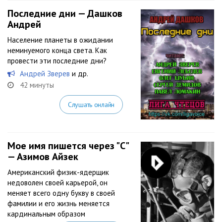
Последние дни — Дашков
Андрей
Население планеты в ожидании
неминуемого конца света. Как
провести эти последние дни?
Андрей Зверев
и др.
42 минуты
Слушать онлайн
Мое имя пишется через "С"
— Азимов Айзек
Американский‏ ‎физик-ядерщик‏
‎недоволен ‎своей ‎карьерой, ‎он
‎меняет ‎всего ‎одну ‎букву‏ ‎в ‎своей‏
‎фамилии‏ ‎и ‎его‏ ‎жизнь ‎меняется
‎кардинальным ‎образом