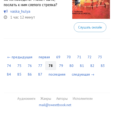
послать к ним слепого стрелка?
vaska_hulya
1 час 12 минут
Слушать онлайн
← предыдущая
первая
69
70
71
72
73
74
75
76
77
78
79
80
81
82
83
84
85
86
87
последняя
следующая →
Аудиокниги
Жанры
Авторы
Исполнители
mail@sweetbook.net