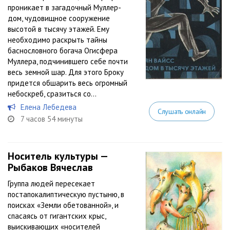
проникает в загадочный Муллер-
дом, чудовищное сооружение
высотой в тысячу этажей. Ему
необходимо раскрыть тайны
баснословного богача Огисфера
Муллера, подчинившего себе почти
весь земной шар. Для этого Броку
придется обшарить весь огромный
небоскреб, сразиться со...
Елена Лебедева
Слушать онлайн
7 часов 54 минуты
Носитель культуры —
Рыбаков Вячеслав
Группа людей пересекает
постапокалиптическую пустыню, в
поисках «Земли обетованной», и
спасаясь от гигантских крыс,
выискивающих «носителей