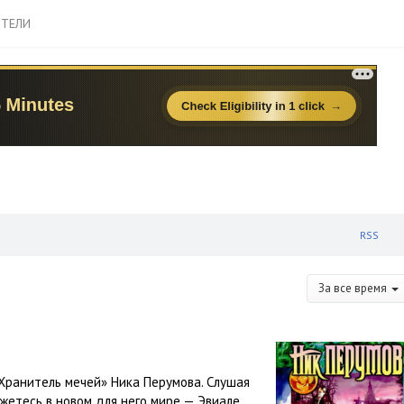
ТЕЛИ
RSS
За все время
Хранитель мечей» Ника Перумова. Слушая
жетесь в новом для него мире — Эвиале.