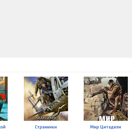
53:04
42:22
1:12:03
32:41
1:02:20
1:05:48
жой
Странники
Мир Цитадели