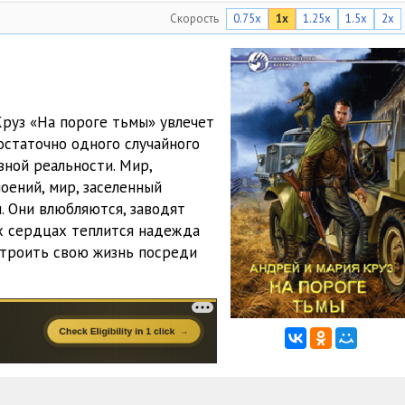
Скорость
0.75x
1x
1.25x
1.5x
2x
49:40
34:00
31:56
Круз «На пороге тьмы» увлечет
1:00:15
остаточно одного случайного
вной реальности. Мир,
31:06
оений, мир, заселенный
34:33
. Они влюбляются, заводят
их сердцах теплится надежда
37:42
строить свою жизнь посреди
56:28
35:39
39:18
35:40