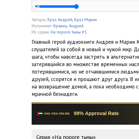
P05
P06
Авторы:
Круз Андрей
,
Круз Мария
Исполняет:
Кравец Андрей
P07
Из серии:
На пороге тьмы #1
Главный герой аудиокниги Андрея и Марии 
P08
слушателей за собой в новый и чужой мир. Д
шага, чтобы навсегда застрять в альтернати
P09
затерявшийся во множестве временных насл
P10
потерявшимися, но не отчаявшимися людьми
друзей, ссорятся и прощают друг друга. В 
P11
на возвращение домой, а пока необходимо 
мрачной безнадеги.
P12
P13
P14
P15
Серия «На пороге тьмы»