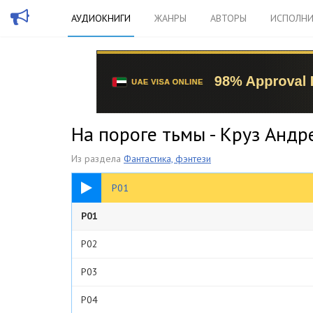
АУДИОКНИГИ
ЖАНРЫ
АВТОРЫ
ИСПОЛНИ
На пороге тьмы - Круз Андр
Из раздела
Фантастика, фэнтези
58:03
P01
P01
P02
P03
P04