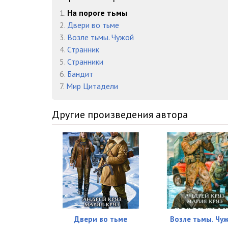
P16
1.
На пороге тьмы
2.
Двери во тьме
P17
3.
Возле тьмы. Чужой
P18
4.
Странник
5.
Странники
P19
6.
Бандит
7.
Мир Цитадели
P20
P21
Другие произведения автора
Двери во тьме
Возле тьмы. Чу