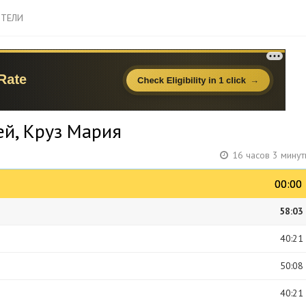
ТЕЛИ
ей, Круз Мария
16 часов 3 мину
00:00
00:00
58:03
40:21
50:08
40:21