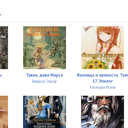
"
ы
Тувия, дева Марса
Волчица и пряности. Том
17. Эпилог
Берроуз Эдгар
Хасэкура Исуна