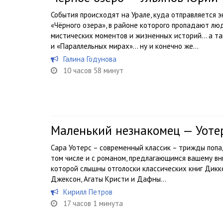
События происходят на Урале, куда отправляется э
«Чёрного озера», в районе которого пропадают люд
мистических моментов и жизненных историй… а та
и «Параллельных мирах»… ну и конечно же...
Галина Годунова
10 часов 58 минут
Маленький незнакомец — Уоте
Сара Уотерс – современный классик – трижды попа
том числе и с романом, предлагающимся вашему вн
которой слышны отголоски классических книг Дикк
Джексон, Агаты Кристи и Дафны...
Кирилл Петров
17 часов 1 минута