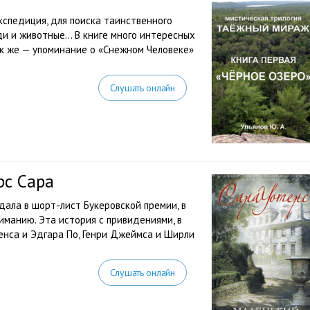
кспедиция, для поиска таинственного
и и животные... В книге много интересных
к же — упоминание о «Снежном Человеке»
Слушать онлайн
рс Сара
дала в шорт-лист Букеровской премии, в
иманию. Эта история с привидениями, в
енса и Эдгара По, Генри Джеймса и Ширли
Слушать онлайн