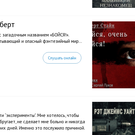
оберт
с загадочным названием «БОЙСЯ!».
ватывающий и опасный фэнтезийный мир…
Слушать онлайн
ти “эксперименты”. Мне хотелось, чтобы
обругает, не сделает мне больно и никогда
воих дней. Именно это послужило причиной.