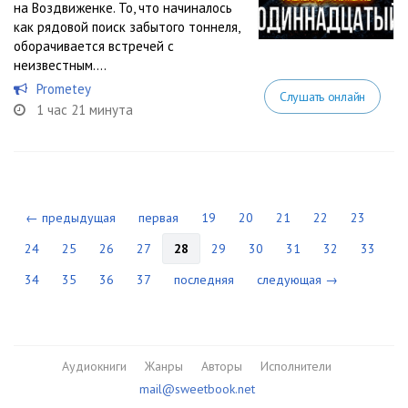
на Воздвиженке. То, что начиналось
как рядовой поиск забытого тоннеля,
оборачивается встречей с
неизвестным....
Prometey
Слушать онлайн
1 час 21 минута
← предыдущая
первая
19
20
21
22
23
24
25
26
27
28
29
30
31
32
33
34
35
36
37
последняя
следующая →
Аудиокниги
Жанры
Авторы
Исполнители
mail@sweetbook.net