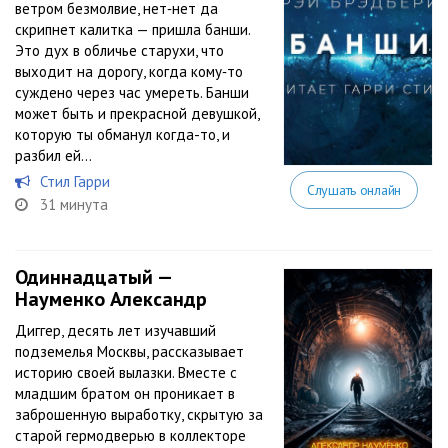
ветром безмолвие, нет‑нет да
скрипнет калитка — пришла банши.
Это дух в обличье старухи, что
выходит на дорогу, когда кому‑то
суждено через час умереть. Банши
может быть и прекрасной девушкой,
которую ты обманул когда-то, и
разбил ей...
Стил Гарри
Слушать онлайн
31 минута
Одиннадцатый —
Науменко Александр
Диггер, десять лет изучавший
подземелья Москвы, рассказывает
историю своей вылазки. Вместе с
младшим братом он проникает в
заброшенную выработку, скрытую за
старой гермодверью в коллекторе