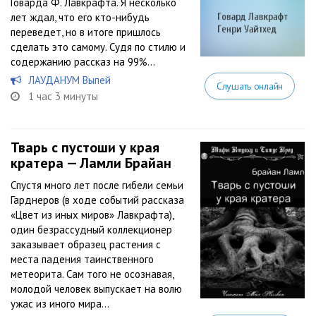
Говарда Ф. Лавкрафта. Я несколько
лет ждал, что его кто-нибудь
переведет, но в итоге пришлось
сделать это самому. Судя по стилю и
содержанию рассказ на 99%...
ЛАУДАНУМ Выпей
Слушать онлайн
1 час 3 минуты
Тварь с пустоши у края
кратера — Ламли Брайан
Спустя много лет после гибели семьи
Гарднеров (в ходе событий рассказа
«Цвет из иных миров» Лавкрафта),
один безрассудный коллекционер
заказывает образец растения с
места падения таинственного
метеорита. Сам того не осознавая,
молодой человек выпускает на волю
ужас из иного мира…