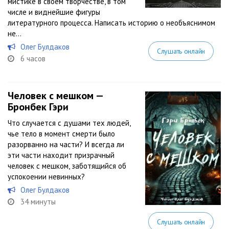
мистике в своём творчестве, в том
числе и виднейшие фигуры
литературного процесса. Написать историю о необъяснимом
не...
Олег Булдаков
Слушать онлайн
6 часов
Человек с мешком —
Бронбек Гэри
Что случается с душами тех людей,
чье тело в момент смерти было
разорванно на части? И всегда ли
эти части находит призрачный
человек с мешком, заботящийся об
успокоении невинных?
Олег Булдаков
34 минуты
Слушать онлайн