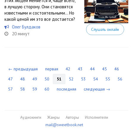
этих людей меняется и, чаще всего,
в лучшую сторону. Они становятся
известными и состоятельными… Но
какой ценой им это все достается?
Олег Булдаков
Слушать онлайн
20 минут
← предыдущая
первая
42
43
44
45
46
47
48
49
50
51
52
53
54
55
56
57
58
59
60
последняя
следующая →
Аудиокниги
Жанры
Авторы
Исполнители
mail@sweetbook.net