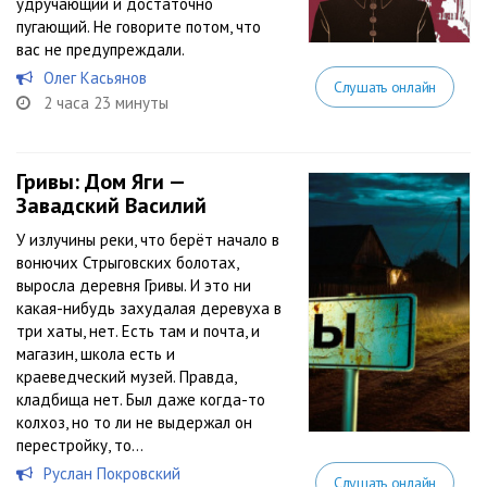
удручающий и достаточно
пугающий. Не говорите потом, что
вас не предупреждали.
Олег Касьянов
Слушать онлайн
2 часа 23 минуты
Гривы: Дом Яги —
Завадский Василий
У излучины реки, что берёт начало в
вонючих Стрыговских болотах,
выросла деревня Гривы. И это ни
какая-нибудь захудалая деревуха в
три хаты, нет. Есть там и почта, и
магазин, школа есть и
краеведческий музей. Правда,
кладбища нет. Был даже когда-то
колхоз, но то ли не выдержал он
перестройку, то...
Руслан Покровский
Слушать онлайн