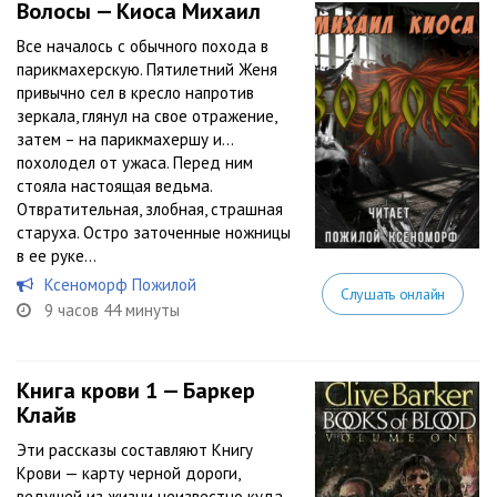
Волосы — Киоса Михаил
Все началось с обычного похода в
парикмахерскую. Пятилетний Женя
привычно сел в кресло напротив
зеркала, глянул на свое отражение,
затем – на парикмахершу и…
похолодел от ужаса. Перед ним
стояла настоящая ведьма.
Отвратительная, злобная, страшная
старуха. Остро заточенные ножницы
в ее руке...
Ксеноморф Пожилой
Слушать онлайн
9 часов 44 минуты
Книга крови 1 — Баркер
Клайв
Эти рассказы составляют Книгу
Крови — карту черной дороги,
ведущей из жизни неизвестно куда.