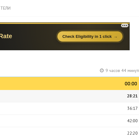
ТЕЛИ
9 часов 44 мину
00:00
00:00
28:21
36:17
42:00
22:20