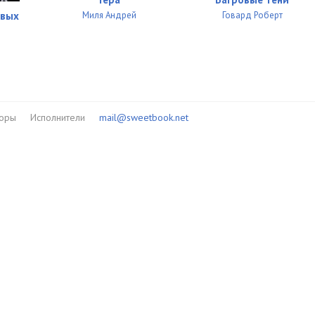
Миля Андрей
Говард Роберт
ивых
торы
Исполнители
mail@sweetbook.net