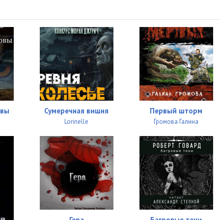
овы
Сумеречная вишня
Первый шторм
й
Lorinelle
Громова Галина
Гера
Багровые тени