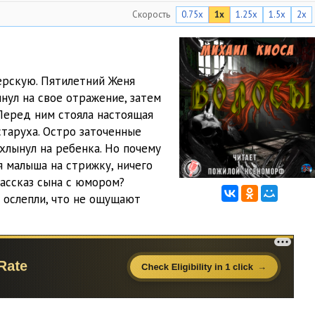
Скорость
0.75x
1x
1.25x
1.5x
2x
1:10:31
17:26
39:37
ерскую. Пятилетний Женя
янул на свое отражение, затем
2:40:26
Перед ним стояла настоящая
2:28:12
старуха. Остро заточенные
хлынул на ребенка. Но почему
18:54
я малыша на стрижку, ничего
ассказ сына с юмором?
 ослепли, что не ощущают