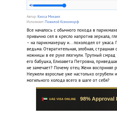
005
006
Автор:
Киоса Михаил
Исполняет:
Пожилой Ксеноморф
007
Все началось с обычного похода в парикмах
привычно сел в кресло напротив зеркала, гл
008
– на парикмахершу и… похолодел от ужаса. 
009
ведьма. Отвратительная, злобная, страшная 
ножницы в ее руке лязгнули. Трупный смрад 
010
его бабушка, Елизавета Петровна, приведша
не замечает? Почему отец Жени воспринял р
Неужели взрослые уже настолько огрубели и
могильного холода всего в шаге от себя?