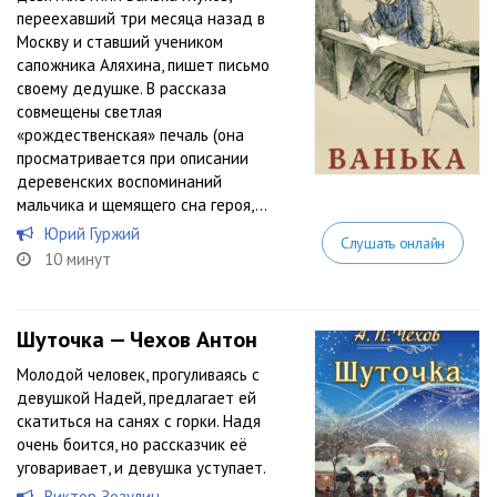
переехавший три месяца назад в
Москву и ставший учеником
сапожника Аляхина, пишет письмо
своему дедушке. В рассказа
совмещены светлая
«рождественская» печаль (она
просматривается при описании
деревенских воспоминаний
мальчика и щемящего сна героя,...
Юрий Гуржий
Слушать онлайн
10 минут
Шуточка — Чехов Антон
Молодой человек, прогуливаясь с
девушкой Надей, предлагает ей
скатиться на санях с горки. Надя
очень боится, но рассказчик её
уговаривает, и девушка уступает.
Виктор Зозулин