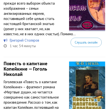
прежде всего выбором объекта
изображения – семьи
англизированных евреев,
поставившей себе целью стать
настоящей британской знатью
(денег у них хватает, но, как
известно, не в них одних счастье). Помимо...
Григорий Столяров
Слушать онлайн
1 час 54 минуты
Повесть о капитане
Копейкине — Гоголь
Николай
Гоголевская «Повесть о капитане
Копейкине» – фрагмент романа
«Мертвые души», но читается
совершенно как самостоятельное
произведение. Рассказ о том, как
капитан Копейкин, потерявший на