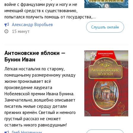
войне с французами руку и ногу и не
имеющий средств к существованию,
попытался получить помощь от государства,...
Александр Воробьев
Слушать онлайн
15 минут
Антоновские яблоки —
Бунин Иван
Лёгкая ностальгия по старому,
помещичьему размеренному укладу
жизни пронизывает всё
произведение лауреата
Нобелевской премии Ивана Бунина.
Замечательно, волшебно описывает
писатель милые сердцу детали
прежних времён. Светлый и немного
грустный рассказ не сможет
оставить никого равнодушным!
Глеб Ноговицын