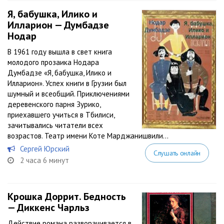
Я, бабушка, Илико и
Илларион — Думбадзе
Нодар
В 1961 году вышла в свет книга
молодого прозаика Нодара
Думбадзе «Я, бабушка, Илико и
Илларион». Успех книги в Грузии был
шумный и всеобщий. Приключениями
деревенского парня Зурико,
приехавшего учиться в Тбилиси,
зачитывались читатели всех
возрастов. Театр имени Коте Марджанишвили...
Сергей Юрский
Слушать онлайн
2 часа 6 минут
Крошка Доррит. Бедность
— Диккенс Чарльз
Действие романа разворачивается в