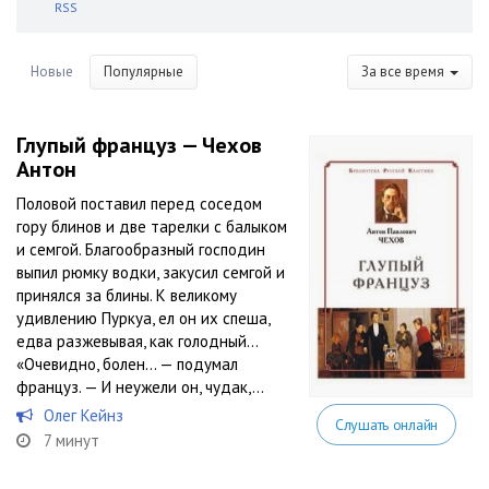
RSS
Новые
Популярные
За все время
Глупый француз — Чехов
Антон
Половой поставил перед соседом
гору блинов и две тарелки с балыком
и семгой. Благообразный господин
выпил рюмку водки, закусил семгой и
принялся за блины. К великому
удивлению Пуркуа, ел он их спеша,
едва разжевывая, как голодный…
«Очевидно, болен… — подумал
француз. — И неужели он, чудак,...
Олег Кейнз
Слушать онлайн
7 минут