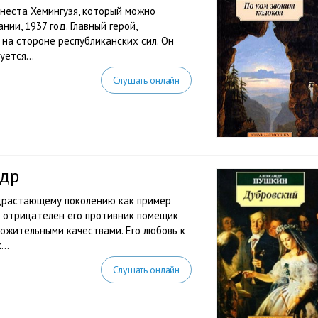
неста Хемингуэя, который можно
ии, 1937 год. Главный герой,
на стороне республиканских сил. Он
ется...
Слушать онлайн
ндр
одрастающему поколению как пример
о отрицателен его противник помещик
ложительными качествами. Его любовь к
..
Слушать онлайн