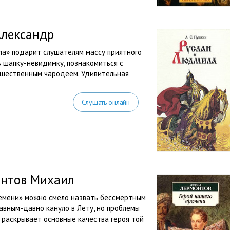
Александр
а» подарит слушателям массу приятного
 шапку-невидимку, познакомиться с
ущественным чародеем. Удивительная
Слушать онлайн
онтов Михаил
емени» можно смело назвать бессмертным
авным-давно кануло в Лету, но проблемы
 раскрывает основные качества героя той