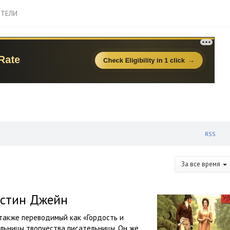
ТЕЛИ
RSS
За все время
Остин Джейн
также переводимый как «Гордость и
льницы творчества писательницы. Он же