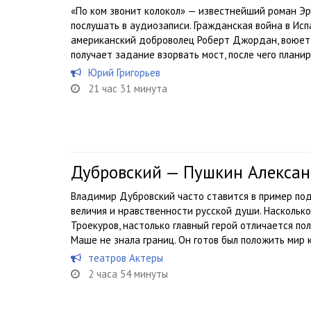
«По ком звонит колокол» — известнейший роман Эр
послушать в аудиозаписи. Гражданская война в Испан
американский доброволец Роберт Джордан, воюет 
получает задание взорвать мост, после чего планиру
Юрий Григорьев
21 час 31 минута
Дубровский — Пушкин Алекса
Владимир Дубровский часто ставится в пример п
величия и нравственности русской души. Наскольк
Троекуров, настолько главный герой отличается по
Маше не знала границ. Он готов был положить мир к.
театров Актеры
2 часа 54 минуты