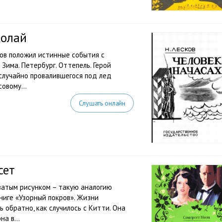
колай
ков положил истинные события с
Зима. Петербург. Оттепель. Герой
 случайно провалившегося под лед
овому...
Слушать онлайн
сет
ватым рисунком – такую аналогию
ниге «Узорный покров». Жизни
 обратно, как случилось с Китти. Она
а в...