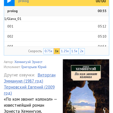
00:00
00:00
prolog
1/Glava_00
prolog
00:55
1/Glava_01
001
05:12
002
05:10
003
04:54
Скорость
0.75x
1x
1.25x
1.5x
2x
004
04:39
Автор:
Хемингуэй Эрнест
005
05:03
Исполняет:
Григорьев Юрий
Другие озвучки:
Виторган
006
04:58
Эммануил (1987 год)
Терновский Евгений (2009
007
05:11
год)
008
05:38
«По ком звонит колокол» —
известнейший роман
009
05:29
Эрнеста Хемингуэя,