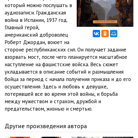
1/Glava_02
который можно послушать в
001
04:51
аудиозаписи. Гражданская
война в Испании, 1937 год.
002
05:16
Главный герой,
американский доброволец
003
04:51
Роберт Джордан, воюет на
004
04:39
стороне республиканских сил. Он получает задание
взорвать мост, после чего планируется масштабное
005
05:37
наступление на фашистские войска. Весь сюжет
укладывается в описание событий и размышления
006
04:36
бойца за период с начала получения приказа и до его
007
05:12
осуществления. Здесь и любовь к девушке,
потерявшей все во время этой войны, и борьба
008
05:13
между мужеством и страхом, дружбой и
предательством, жизнью и смертью.
009
06:10
1/Glava_03
Другие произведения автора
001
04:59