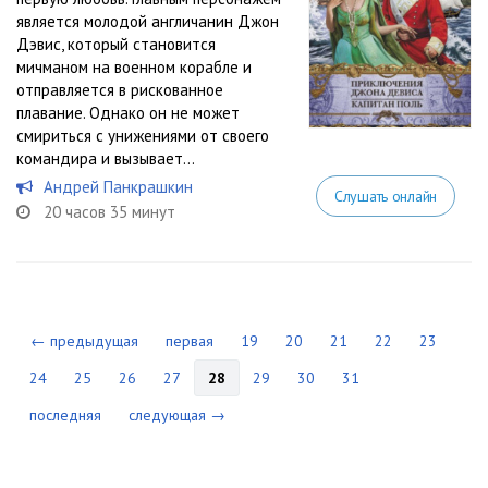
является молодой англичанин Джон
Дэвис, который становится
мичманом на военном корабле и
отправляется в рискованное
плавание. Однако он не может
смириться с унижениями от своего
командира и вызывает...
Андрей Панкрашкин
Слушать онлайн
20 часов 35 минут
← предыдущая
первая
19
20
21
22
23
24
25
26
27
28
29
30
31
последняя
следующая →