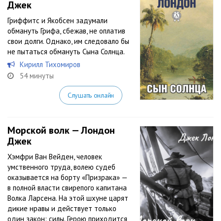
Джек
Гриффитс и Якобсен задумали
обмануть Грифа, сбежав, не оплатив
свои долги. Однако, им следовало бы
не пытаться обмануть Сына Солнца.
Кирилл Тихомиров
54 минуты
Слушать онлайн
Морской волк — Лондон
Джек
Хэмфри Ван Вейден, человек
умственного труда, волею судеб
оказывается на борту «Призрака» —
в полной власти свирепого капитана
Волка Ларсена. На этой шхуне царят
дикие нравы и действует только
один закон: силы. Герою приходится