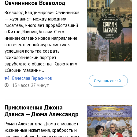
Овчинников Всеволод
Всеволод Владимирович Овчинников
— журналист-международник,
писатель, много лет проработавший
в Китае, Японии, Англии. С его
именем связано новое направление
в отечественной журналистике:
успешная попытка создать
психологический портрет
зарубежного общества. Свою книгу
«Своими глазами»...
Вячеслав Герасимов
Слушать онлайн
13 часов 27 минут
Приключения Джона
Дэвиса — Дюма Александр
Роман Александра Дюма описывает
жизненные испытания, храбрость и
первую любовь. Главным персонажем