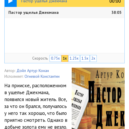
00:00
00:00
Пастор ущелья Джекмана
Пастор ущелья Джекмана
38:05
Скорость
0.75x
1x
1.25x
1.5x
2x
Автор:
Дойл Артур Конан
Исполняет:
Огневой Константин
На прииске, расположенном
в ущелье Джекмана,
появился новый житель. Все,
за что он брался, получалось
у него так хорошо, что было
приятно смотреть. Однако в
добыче золота ему не везло.