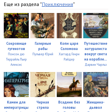
Еще из раздела "
Приключения
"
Сокровище
Галерные
Копи царя
Путешествие
гугенотов
рабы
Соломона
натуралиста
вокруг света
Понсон дю
Пульвер Юрий
Хаггард Генри
на корабле...
Террайль Пьер
Райдер
Алексис
Дарвин Чарльз
Камеи для
Черная
Всадник без
Женщина-
императрицы
стрела
головы
дьявол