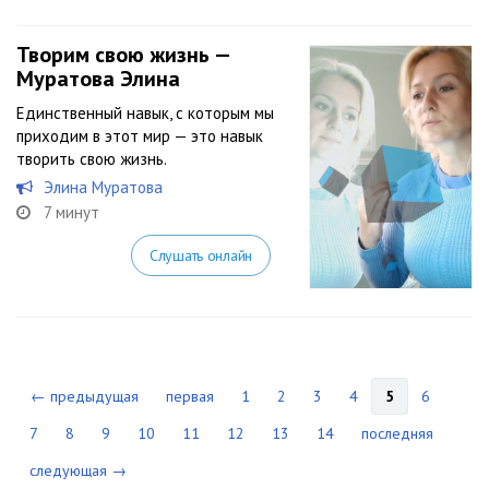
Творим свою жизнь —
Муратова Элина
Единственный навык, с которым мы
приходим в этот мир — это навык
творить свою жизнь.
Элина Муратова
7 минут
Слушать онлайн
← предыдущая
первая
1
2
3
4
5
6
7
8
9
10
11
12
13
14
последняя
следующая →