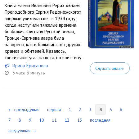
Книга Елены Ивановны Рерих «Знамя
Преподобного Сергия Радонежского»
впервые увидела свет в 1934 году,
когда наступили тяжелые времена
безбожия. Святыня Русской земли,
Троице-Сергиева лавра была
разорена, как и большинство других
храмов и обителей. Казалось,
светильник угас на века, но воистину...
Ирина Ерисанова
Слушать онлайн
3 часа 3 минуты
← предыдущая
первая
1
2
3
4
5
6
7
8
9
10
11
12
13
последняя
следующая →