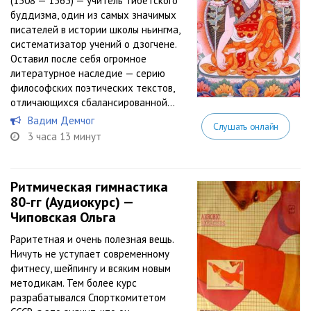
(1308 — 1363) — учитель тибетского
буддизма, один из самых значимых
писателей в истории школы ньингма,
систематизатор учений о дзогчене.
Оставил после себя огромное
литературное наследие — серию
философских поэтических текстов,
отличающихся сбалансированной...
Вадим Демчог
Слушать онлайн
3 часа 13 минут
Ритмическая гимнастика
80-гг (Аудиокурс) —
Чиповская Ольга
Раритетная и очень полезная вещь.
Ничуть не уступает современному
фитнесу, шейпингу и всяким новым
методикам. Тем более курс
разрабатывался Спорткомитетом