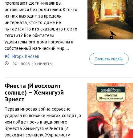
проживают дети-инвалиды,
оставшиеся без родителей. Кто-то
из них выходит за пределы
интерната, кто-то даже не
пытается. Но кто сказал, что их это
тяготит? Все обитатели
удивительного дома погружены в
собственный магический мир,...
Игорь Князев
Слушать онлайн
30 часов 23 минуты
Фиеста (И восходит
солнце) — Хемингуэй
Эрнест
Первая мировая война серьезно
ударила по психике многих солдат, о
чем пойдет речь в аудиокниге
Эрнеста Хемингуэя «Фиеста (И
восходит солнце)». Журналисту