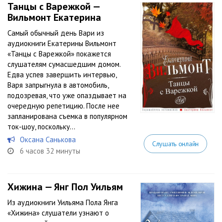
Танцы с Варежкой —
Вильмонт Екатерина
Самый обычный день Вари из
аудиокниги Екатерины Вильмонт
«Танцы с Варежкой» покажется
слушателям сумасшедшим домом.
Едва успев завершить интервью,
Варя запрыгнула в автомобиль,
подозревая, что уже опаздывает на
очередную репетицию. После нее
запланирована съемка в популярном
ток-шоу, поскольку...
Оксана Санькова
Слушать онлайн
6 часов 32 минуты
Хижина — Янг Пол Уильям
Из аудиокниги Уильяма Пола Янга
«Хижина» слушатели узнают о