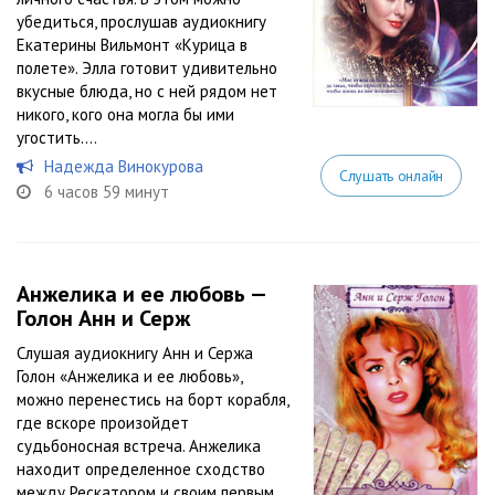
убедиться, прослушав аудиокнигу
Екатерины Вильмонт «Курица в
полете». Элла готовит удивительно
вкусные блюда, но с ней рядом нет
никого, кого она могла бы ими
угостить....
Надежда Винокурова
Слушать онлайн
6 часов 59 минут
Анжелика и ее любовь —
Голон Анн и Серж
Слушая аудиокнигу Анн и Сержа
Голон «Анжелика и ее любовь»,
можно перенестись на борт корабля,
где вскоре произойдет
судьбоносная встреча. Анжелика
находит определенное сходство
между Рескатором и своим первым