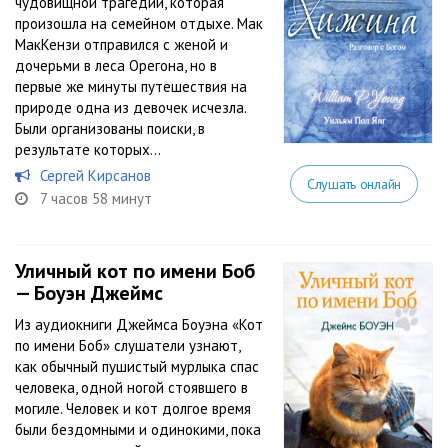
чудовищной трагедии, которая
произошла на семейном отдыхе. Мак
МакКензи отправился с женой и
дочерьми в леса Орегона, но в
первые же минуты путешествия на
природе одна из девочек исчезла.
Были организованы поиски, в
результате которых...
Сергей Кирсанов
Слушать онлайн
7 часов 58 минут
Уличный кот по имени Боб
— Боуэн Джеймс
Из аудиокниги Джеймса Боуэна «Кот
по имени Боб» слушатели узнают,
как обычный пушистый мурлыка спас
человека, одной ногой стоявшего в
могиле. Человек и кот долгое время
были бездомными и одинокими, пока