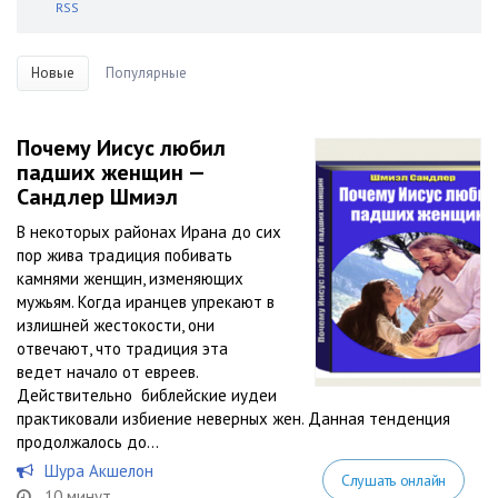
RSS
Новые
Популярные
Почему Иисус любил
падших женщин —
Сандлер Шмиэл
В некоторых районах Ирана до сих
пор жива традиция побивать
камнями женщин, изменяющих
мужьям. Когда иранцев упрекают в
излишней жестокости, они
отвечают, что традиция эта
ведет начало от евреев.
Действительно библейские иудеи
практиковали избиение неверных жен. Данная тенденция
продолжалось до...
Шура Акшелон
Слушать онлайн
10 минут