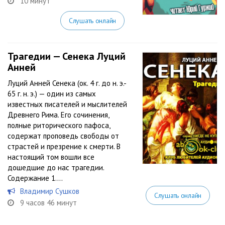
10 минут
Слушать онлайн
Трагедии — Сенека Луций
Анней
Луций Анней Сенека (ок. 4 г. до н. э.-
65 г. н. э.) — один из самых
известных писателей и мыслителей
Древнего Рима. Его сочинения,
полные риторического пафоса,
содержат проповедь свободы от
страстей и презрение к смерти. В
настоящий том вошли все
дошедшие до нас трагедии.
Содержание 1....
Владимир Сушков
Слушать онлайн
9 часов 46 минут