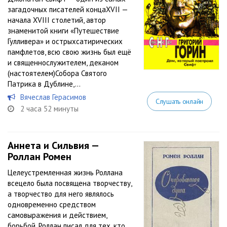
загадочных писателей концаXVII —
начала XVIII столетий, автор
знаменитой книги «Путешествие
Гулливера» и острыхсатирических
памфлетов, всю свою жизнь был ещё
и священнослужителем, деканом
(настоятелем)Собора Святого
Патрика в Дублине,...
Вячеслав Герасимов
Слушать онлайн
2 часа 52 минуты
Аннета и Сильвия —
Роллан Ромен
Целеустремленная жизнь Роллана
всецело была посвящена творчеству,
а творчество для него являлось
одновременно средством
самовыражения и действием,
борьбой. Роллан писал для тех, кто