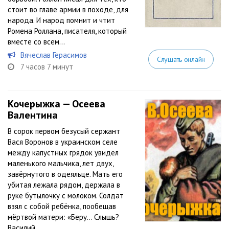
стоит во главе армии в походе, для
народа. И народ помнит и чтит
Ромена Роллана, писателя, который
вместе со всем...
Вячеслав Герасимов
Слушать онлайн
7 часов 7 минут
Кочерыжка — Осеева
Валентина
В сорок первом безусый сержант
Вася Воронов в украинском селе
между капустных грядок увидел
маленького мальчика, лет двух,
завёрнутого в одеяльце. Мать его
убитая лежала рядом, держала в
руке бутылочку с молоком. Солдат
взял с собой ребёнка, пообещав
мёртвой матери: «Беру… Слышь?
Василий...