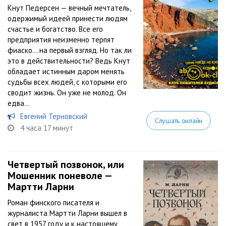
Кнут Педерсен — вечный мечтатель,
одержимый идеей принести людям
счастье и богатство. Все его
предприятия неизменно терпят
фиаско… на первый взгляд. Но так ли
это в действительности? Ведь Кнут
обладает истинным даром менять
судьбы всех людей, с которыми его
сводит жизнь. Он уже не молод. Он
едва...
Евгений Терновский
Слушать онлайн
4 часа 17 минут
Четвертый позвонок, или
Мошенник поневоле —
Мартти Ларни
Роман финского писателя и
журналиста Мартти Ларни вышел в
свет в 1957 году и к настоящему