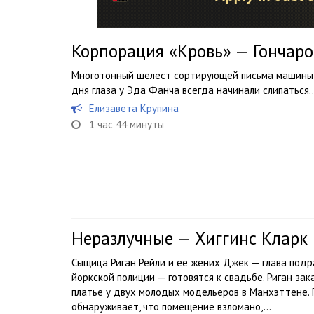
Корпорация «Кровь» — Гончар
Многотонный шелест сортирующей письма машины н
дня глаза у Эда Фанча всегда начинали слипаться
Елизавета Крупина
1 час 44 минуты
Неразлучные — Хиггинс Кларк
Сыщица Риган Рейли и ее жених Джек — глава под
йоркской полиции — готовятся к свадьбе. Риган за
платье у двух молодых модельеров в Манхэттене. П
обнаруживает, что помещение взломано,...