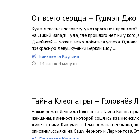
От всего сердца — Гудмэн Джо
Куда деваться человеку, у которого нет прошлого?
на Дикий Запад! Туда, где прошлого нет ни у кого, 
Джейнуэй — может легко добиться успеха. Однако 
прекрасную девушку-янки Беркли Шоу....
Елизавета Крупина
14 часов 4 минуты
Тайна Клеопатры — Головнёв 
Новый роман Леонида Головнева «Тайна Клеопатры
женщины, в личности которой сошлись взаимоискл
живет с ними. Как умеет. Тема романа необычна, п
описания, ссылки на Сашу Черного и Лермонтова. Это