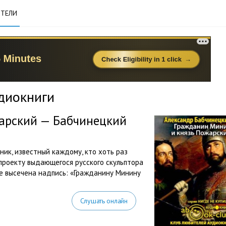
ТЕЛИ
удиокниги
арский — Бабчинецкий
ник, известный каждому, кто хоть раз
о проекту выдающегося русского скульптора
те высечена надпись: «Гражданину Минину
Слушать онлайн