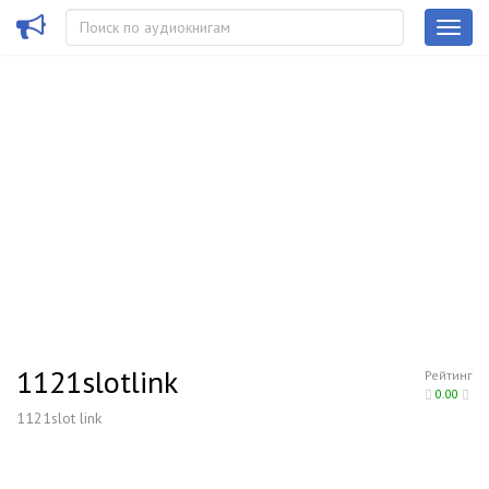
1121slotlink
Рейтинг
0.00
1121slot link