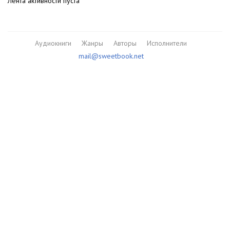
Лента активности пуста
Аудиокниги
Жанры
Авторы
Исполнители
mail@sweetbook.net