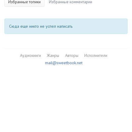
Избранные топики
Избранные комментарии
Сюда еще никто не успел написать
Аудиокниги
Жанры
Авторы
Исполнители
mail@sweetbook.net