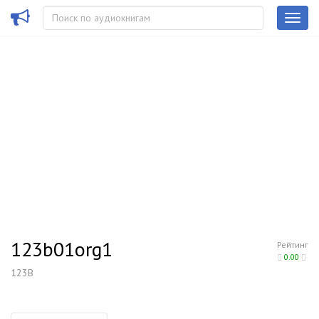
123b01org1
Рейтинг
0.00
123B