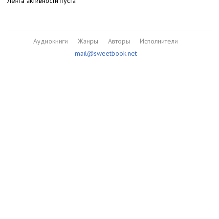
Лента активности пуста
Аудиокниги
Жанры
Авторы
Исполнители
mail@sweetbook.net