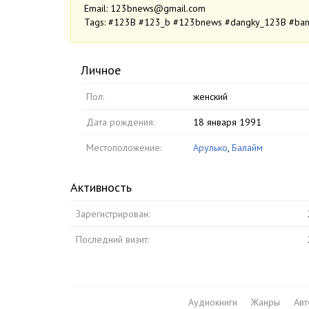
Email: 123bnews@gmail.com
Tags: #123B #123_b #123bnews #dangky_123B #ban
Личное
Пол:
женский
Дата рождения:
18 января 1991
Местоположение:
Арулько
,
Балайм
Активность
Зарегистрирован:
Последний визит:
Аудиокниги
Жанры
Ав