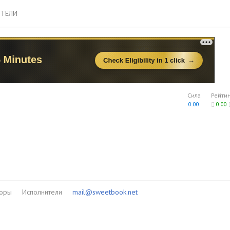
ТЕЛИ
Сила
Рейти
0.00
0.00
торы
Исполнители
mail@sweetbook.net