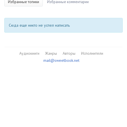
Избранные топики
Избранные комментарии
Сюда еще никто не успел написать
Аудиокниги
Жанры
Авторы
Исполнители
mail@sweetbook.net