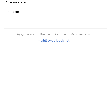
Пользователь
нет таких
Аудиокниги
Жанры
Авторы
Исполнители
mail@sweetbook.net