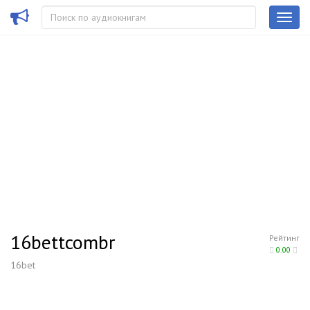
16bettcombr
Рейтинг
0.00
16bet