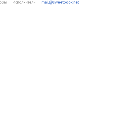
торы
Исполнители
mail@sweetbook.net