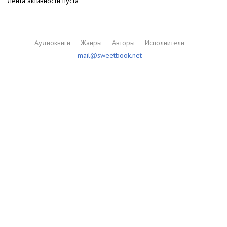
Лента активности пуста
Аудиокниги
Жанры
Авторы
Исполнители
mail@sweetbook.net