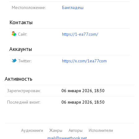
Местоположение:
Бангладеш
Контакты
Сайт:
https://1-ea77.com/
Аккаунты
Twitter:
https://x.com/1ea77com
Активность
Зарегистрирован:
06 января 2026, 18:30
Последний визит:
06 января 2026, 18:30
Аудиокниги
Жанры
Авторы
Исполнители
mail@sweetbook.net