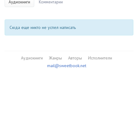
Аудиокниги
Комментарии
Сюда еще никто не успел написать
Аудиокниги
Жанры
Авторы
Исполнители
mail@sweetbook.net