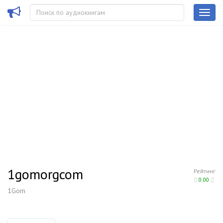
1gomorgcom
Рейтинг
0.00
1Gom