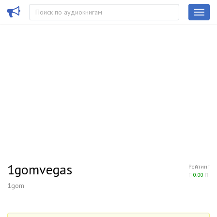
1gomvegas
Рейтинг
0.00
1gom