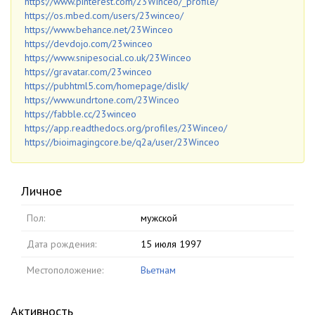
https://www.pinterest.com/23Winceo/_profile/
https://os.mbed.com/users/23winceo/
https://www.behance.net/23Winceo
https://devdojo.com/23winceo
https://www.snipesocial.co.uk/23Winceo
https://gravatar.com/23winceo
https://pubhtml5.com/homepage/dislk/
https://www.undrtone.com/23Winceo
https://fabble.cc/23winceo
https://app.readthedocs.org/profiles/23Winceo/
https://bioimagingcore.be/q2a/user/23Winceo
Личное
Пол:
мужской
Дата рождения:
15 июля 1997
Местоположение:
Вьетнам
Активность