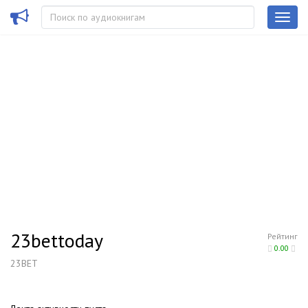
23bettoday
Рейтинг
0.00
23BET