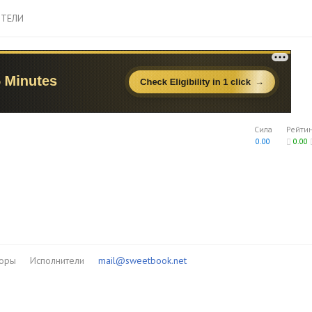
ТЕЛИ
Сила
Рейти
0.00
0.00
торы
Исполнители
mail@sweetbook.net