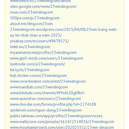
www.twitch.tv/23windingcom/about
sites.google.com/view/23windingcom/
issuu.com/23windingcom
500px.com/p/23windingcom
about.me/dingcom23win
23windingcom.wordpress.com/2025/04/08/23win-trang-web-
uy-tin-nhat-chau-a-nam-2025/
pixabay.com/es/users/49678571/
linktr.ee/23windingcom
myanimelist.net/profile/23windingcom
www.gta5-mods.com/users/23windingcom
leetcode.com/u/23windingcom/
bit.ly/m/23windingcom
hub.docker.com/u/23windingcom
www.reverbnation.com/artist/23windingcom
www.bandlab.com/23windingcom
www.bitchute.com/channel/W9x6LJOgERoH
www.speedrun.com/users/23windingcom
www.chordie.com/forum/profile.php?id=2274108
spiderum.com/nguoi-dung/23windingcom
public.tableau.com/app/profile/23windingcom/vizzes
www.walkscore.com/people/161422314016/23windingcom
www.mountainproject.com/user/202025552/23win-dingcom