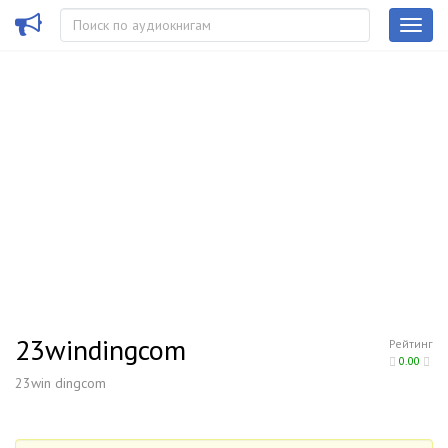
23windingcom
Рейтинг
0.00
23win dingcom