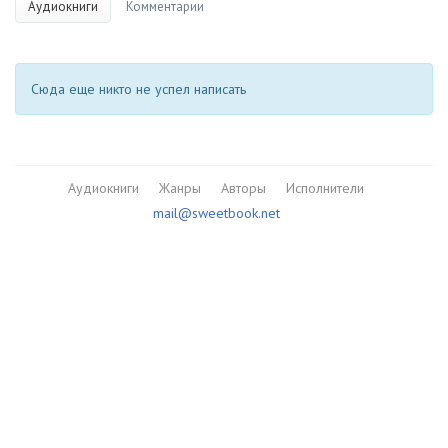
Аудиокниги
Комментарии
Сюда еще никто не успел написать
Аудиокниги
Жанры
Авторы
Исполнители
mail@sweetbook.net