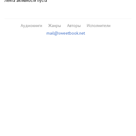
Лента активности пуста
Аудиокниги
Жанры
Авторы
Исполнители
mail@sweetbook.net