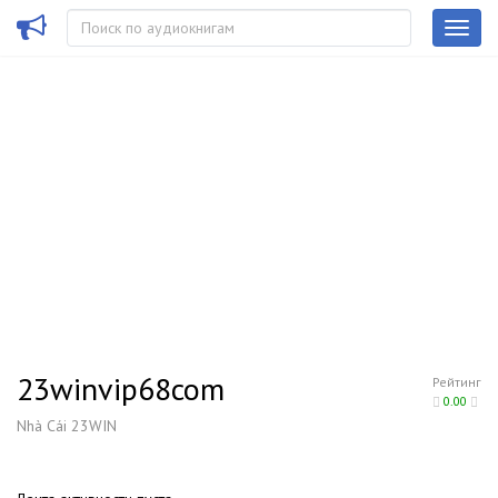
23winvip68com
Рейтинг
0.00
Nhà Cái 23WIN