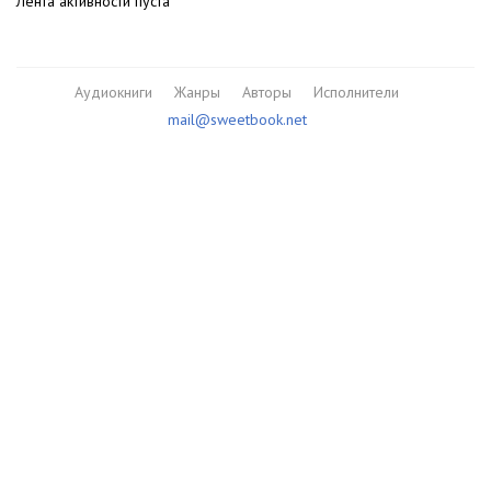
Лента активности пуста
Аудиокниги
Жанры
Авторы
Исполнители
mail@sweetbook.net