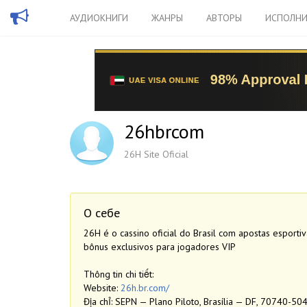
АУДИОКНИГИ
ЖАНРЫ
АВТОРЫ
ИСПОЛНИ
26hbrcom
26H Site Oficial
О себе
26H é o cassino oficial do Brasil com apostas esportiv
bônus exclusivos para jogadores VIP
Thông tin chi tiết:
Website:
26h.br.com/
Địa chỉ: SEPN — Plano Piloto, Brasília — DF, 70740-504,