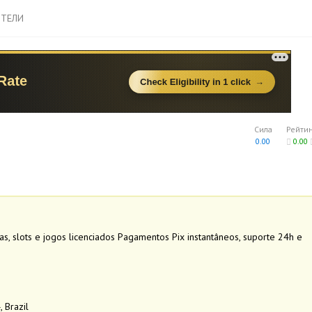
ТЕЛИ
Сила
Рейти
0.00
0.00
as, slots e jogos licenciados Pagamentos Pix instantâneos, suporte 24h e
 Brazil