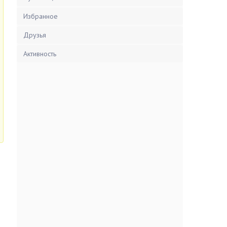
Избранное
Друзья
Активность