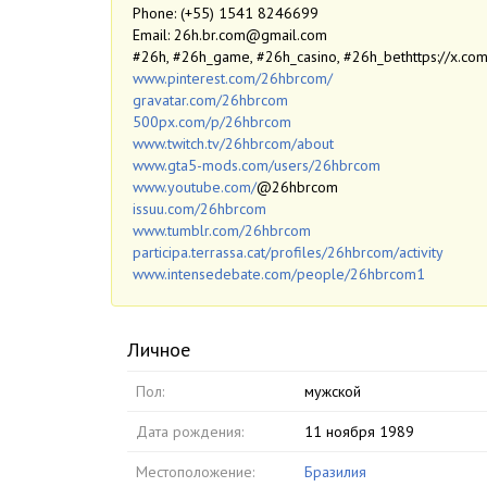
Phone: (+55) 1541 8246699
Email: 26h.br.com@gmail.com
#26h, #26h_game, #26h_casino, #26h_bethttps://x.c
www.pinterest.com/26hbrcom/
gravatar.com/26hbrcom
500px.com/p/26hbrcom
www.twitch.tv/26hbrcom/about
www.gta5-mods.com/users/26hbrcom
www.youtube.com/
@26hbrcom
issuu.com/26hbrcom
www.tumblr.com/26hbrcom
participa.terrassa.cat/profiles/26hbrcom/activity
www.intensedebate.com/people/26hbrcom1
Личное
Пол:
мужской
Дата рождения:
11 ноября 1989
Местоположение:
Бразилия