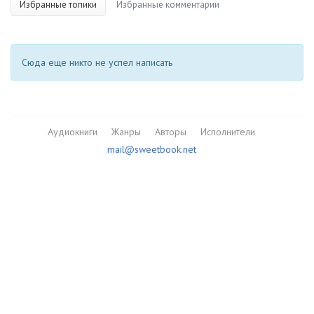
Избранные топики
Избранные комментарии
Сюда еще никто не успел написать
Аудиокниги
Жанры
Авторы
Исполнители
mail@sweetbook.net