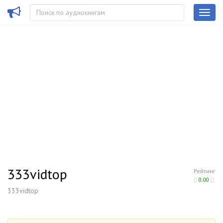
333vidtop
Рейтинг
0.00
333vidtop