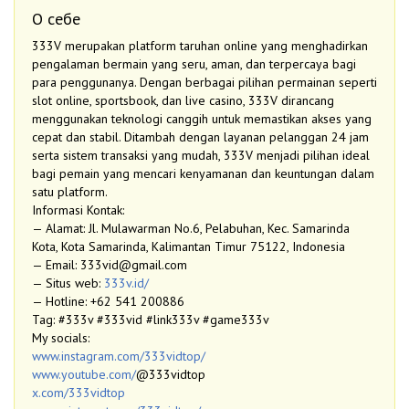
О себе
333V merupakan platform taruhan online yang menghadirkan
pengalaman bermain yang seru, aman, dan terpercaya bagi
para penggunanya. Dengan berbagai pilihan permainan seperti
slot online, sportsbook, dan live casino, 333V dirancang
menggunakan teknologi canggih untuk memastikan akses yang
cepat dan stabil. Ditambah dengan layanan pelanggan 24 jam
serta sistem transaksi yang mudah, 333V menjadi pilihan ideal
bagi pemain yang mencari kenyamanan dan keuntungan dalam
satu platform.
Informasi Kontak:
— Alamat: Jl. Mulawarman No.6, Pelabuhan, Kec. Samarinda
Kota, Kota Samarinda, Kalimantan Timur 75122, Indonesia
— Email: 333vid@gmail.com
— Situs web:
333v.id/
— Hotline: +62 541 200886
Tag: #333v #333vid #link333v #game333v
My socials:
www.instagram.com/333vidtop/
www.youtube.com/
@333vidtop
x.com/333vidtop