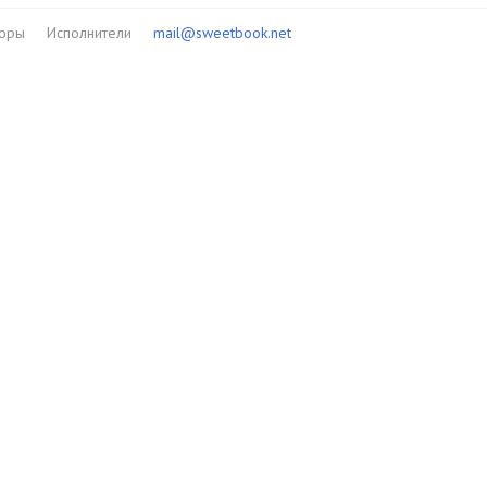
торы
Исполнители
mail@sweetbook.net