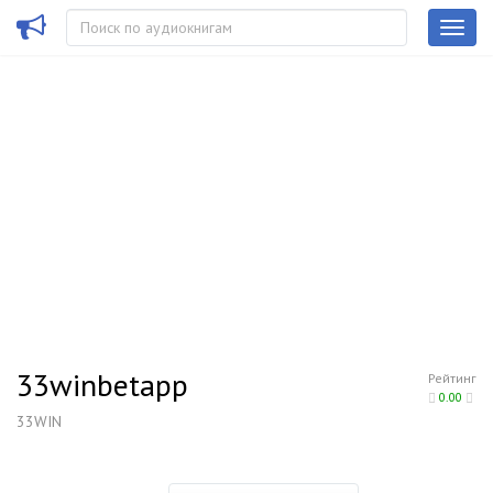
33winbetapp
Рейтинг
0.00
33WIN